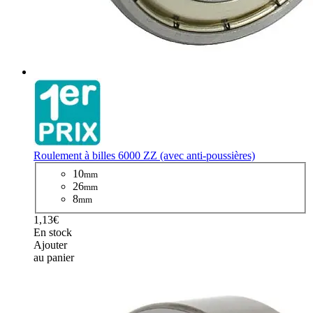
Roulement à billes 6000 ZZ (avec anti-poussières)
10
mm
26
mm
8
mm
1,13€
En stock
Ajouter
au panier