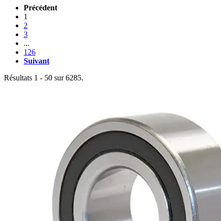
Précédent
1
2
3
...
126
Suivant
Résultats 1 - 50 sur 6285.