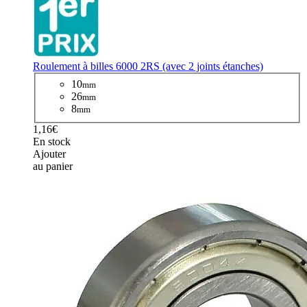
Roulement à billes 6000 2RS (avec 2 joints étanches)
10
mm
26
mm
8
mm
1,16€
En stock
Ajouter
au panier