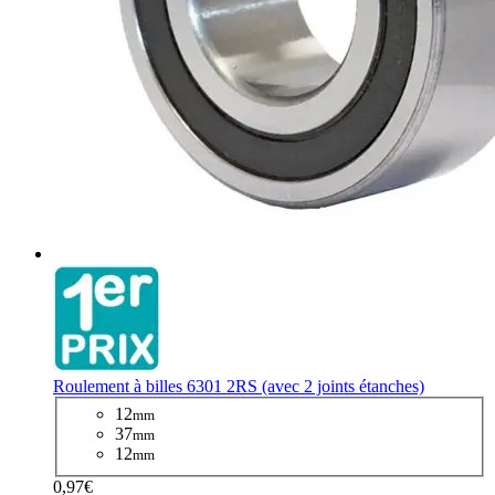
Roulement à billes 6301 2RS (avec 2 joints étanches)
12
mm
37
mm
12
mm
0,97€