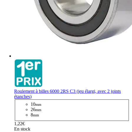
Roulement à billes 6000 2RS C3 (jeu élargi, avec 2 joints
étanches)
10
mm
26
mm
8
mm
1,22€
En stock