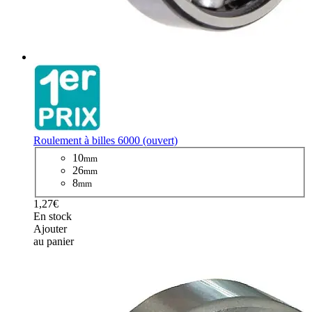
Roulement à billes 6000 (ouvert)
10
mm
26
mm
8
mm
1,27€
En stock
Ajouter
au panier