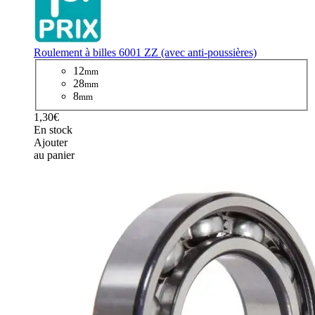
Roulement à billes 6001 ZZ (avec anti-poussières)
12
mm
28
mm
8
mm
1,30€
En stock
Ajouter
au panier