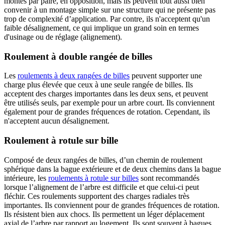
montés par paire, en opposition, mais ils peuvent tout aussi bien
convenir à un montage simple sur une structure qui ne présente pas
trop de complexité d’application. Par contre, ils n'acceptent qu'un
faible désalignement, ce qui implique un grand soin en termes
d'usinage ou de réglage (alignement).
Roulement à double rangée de billes
Les
roulements à deux rangées de billes
peuvent supporter une
charge plus élevée que ceux à une seule rangée de billes. Ils
acceptent des charges importantes dans les deux sens, et peuvent
être utilisés seuls, par exemple pour un arbre court. Ils conviennent
également pour de grandes fréquences de rotation. Cependant, ils
n'acceptent aucun désalignement.
Roulement à rotule sur bille
Composé de deux rangées de billes, d’un chemin de roulement
sphérique dans la bague extérieure et de deux chemins dans la bague
intérieure, les
roulements à rotule sur billes
sont recommandés
lorsque l’alignement de l’arbre est difficile et que celui-ci peut
fléchir. Ces roulements supportent des charges radiales très
importantes. Ils conviennent pour de grandes fréquences de rotation.
Ils résistent bien aux chocs. Ils permettent un léger déplacement
axial de l’arbre par rapport au logement. Ils sont souvent à bagues