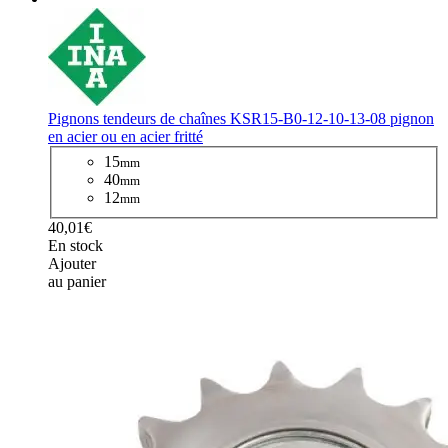
Pignons tendeurs de chaînes KSR15-B0-12-10-13-08 pignon
en acier ou en acier fritté
15
mm
40
mm
12
mm
40,01€
En stock
Ajouter
au panier