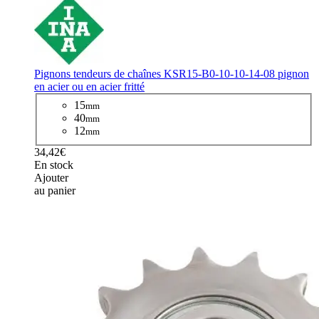
Pignons tendeurs de chaînes KSR15-B0-10-10-14-08 pignon
en acier ou en acier fritté
15
mm
40
mm
12
mm
34,42€
En stock
Ajouter
au panier