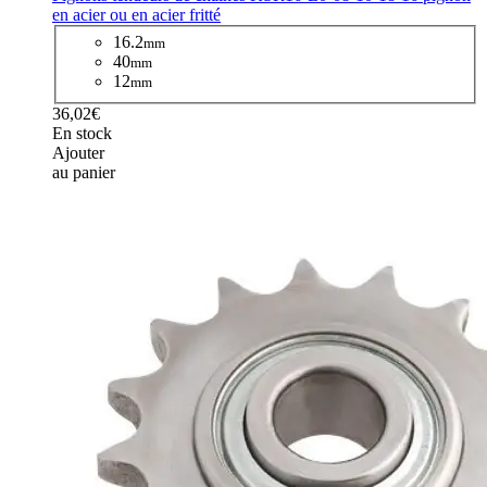
en acier ou en acier fritté
16.2
mm
40
mm
12
mm
36,02€
En stock
Ajouter
au panier