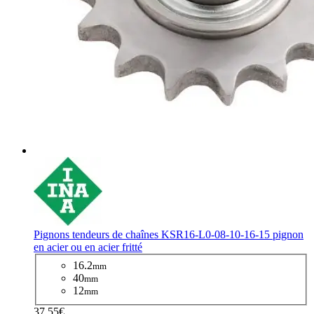
Pignons tendeurs de chaînes KSR16-L0-08-10-16-15 pignon
en acier ou en acier fritté
16.2
mm
40
mm
12
mm
37,55€