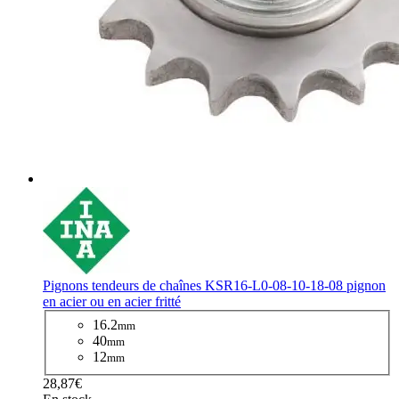
Pignons tendeurs de chaînes KSR16-L0-08-10-18-08 pignon
en acier ou en acier fritté
16.2
mm
40
mm
12
mm
28,87€