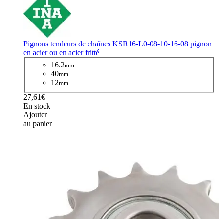
Pignons tendeurs de chaînes KSR16-L0-08-10-16-08 pignon
en acier ou en acier fritté
16.2
mm
40
mm
12
mm
27,61€
En stock
Ajouter
au panier