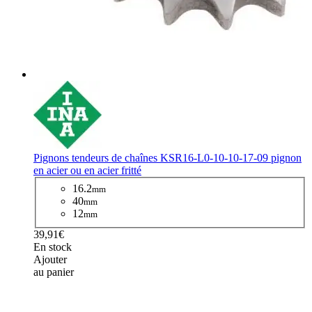
Pignons tendeurs de chaînes KSR16-L0-10-10-17-09 pignon
en acier ou en acier fritté
16.2
mm
40
mm
12
mm
39,91€
En stock
Ajouter
au panier