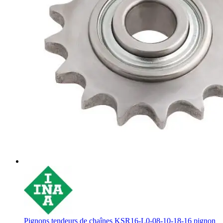
Pignons tendeurs de chaînes KSR16-L0-08-10-18-16 pignon