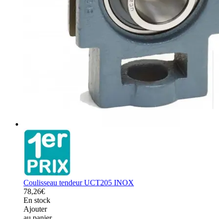
Coulisseau tendeur UCT205 INOX
78,26€
En stock
Ajouter
au panier