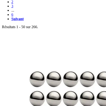
2
3
...
6
Suivant
Résultats 1 - 50 sur 266.