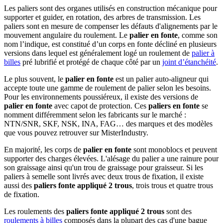
Les paliers sont des organes utilisés en construction mécanique pour
supporter et guider, en rotation, des arbres de transmission. Les
paliers sont en mesure de compenser les défauts d'alignements par le
mouvement angulaire du roulement.
Le
palier en fonte
, comme son
nom l’indique, est constitué d’un corps en fonte décliné en plusieurs
versions dans lequel est généralement logé un roulement de
palier à
billes
pré lubrifié et protégé de chaque côté par un
joint d’étanchéité
.
Le plus souvent, le
palier en fonte
est un palier auto-aligneur qui
accepte toute une gamme de roulement de palier selon les besoins.
Pour les environnements poussiéreux, il existe des versions de
palier en fonte
avec capot de protection. Ces
paliers en fonte
se
nomment différemment selon les fabricants sur le marché :
NTN/SNR, SKF, NSK, INA, FAG… des marques et des modèles
que vous pouvez retrouver sur MisterIndustry.
En majorité, les corps de
palier en fonte
sont monoblocs et peuvent
supporter des charges élevées. L'alésage du palier a une rainure pour
son graissage ainsi qu'un trou de graissage pour graisseur. Si les
paliers à semelle sont livrés avec deux trous de fixation, il existe
aussi des
paliers fonte appliqué 2 trous
, trois trous et quatre trous
de fixation.
Les roulements des
paliers fonte appliqué 2 trous
sont des
roulements à billes
composés dans la plupart des cas d'une bague