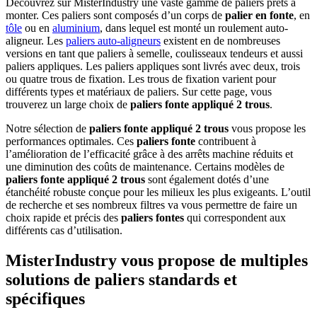
Découvrez sur MisterIndustry une vaste gamme de paliers prêts à
monter. Ces paliers sont composés d’un corps de
palier en fonte
, en
tôle
ou en
aluminium
, dans lequel est monté un roulement auto-
aligneur. Les
paliers auto-aligneurs
existent en de nombreuses
versions en tant que paliers à semelle, coulisseaux tendeurs et aussi
paliers appliques. Les paliers appliques sont livrés avec deux, trois
ou quatre trous de fixation. Les trous de fixation varient pour
différents types et matériaux de paliers. Sur cette page, vous
trouverez un large choix de
paliers fonte appliqué 2 trous
.
Notre sélection de
paliers fonte appliqué 2 trous
vous propose les
performances optimales. Ces
paliers fonte
contribuent à
l’amélioration de l’efficacité grâce à des arrêts machine réduits et
une diminution des coûts de maintenance. Certains modèles de
paliers fonte appliqué 2 trous
sont également dotés d’une
étanchéité robuste conçue pour les milieux les plus exigeants. L’outil
de recherche et ses nombreux filtres va vous permettre de faire un
choix rapide et précis des
paliers fontes
qui correspondent aux
différents cas d’utilisation.
MisterIndustry vous propose de multiples
solutions de paliers standards et
spécifiques