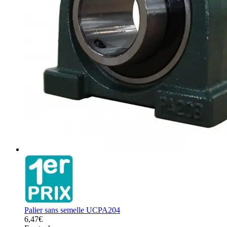
Palier sans semelle UCPA204
6,47€