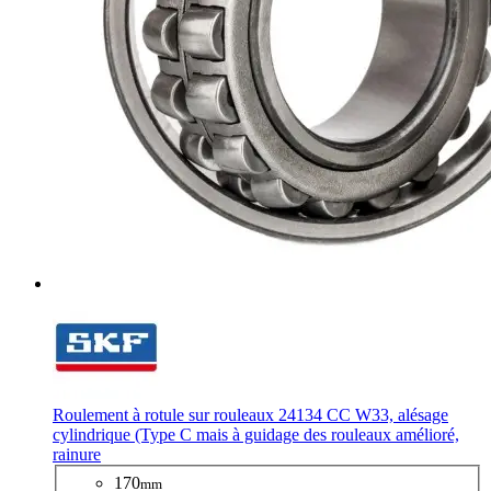
Roulement à rotule sur rouleaux 24134 CC W33, alésage
cylindrique (Type C mais à guidage des rouleaux amélioré,
rainure
170
mm