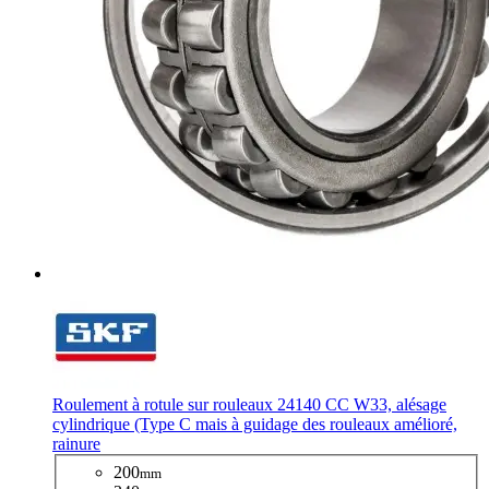
Roulement à rotule sur rouleaux 24140 CC W33, alésage
cylindrique (Type C mais à guidage des rouleaux amélioré,
rainure
200
mm