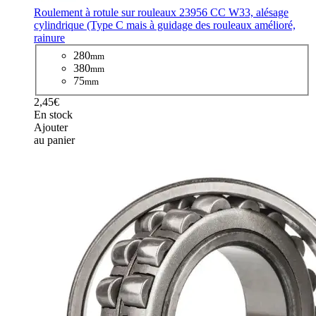
Roulement à rotule sur rouleaux 23956 CC W33, alésage
cylindrique (Type C mais à guidage des rouleaux amélioré,
rainure
280
mm
380
mm
75
mm
2,45€
En stock
Ajouter
au panier