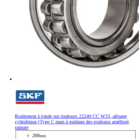
Roulement à rotule sur rouleaux 22240 CC W33, alésage
cylindrique (Type C mais à guidage des rouleaux amélioré,
rainure
200
mm