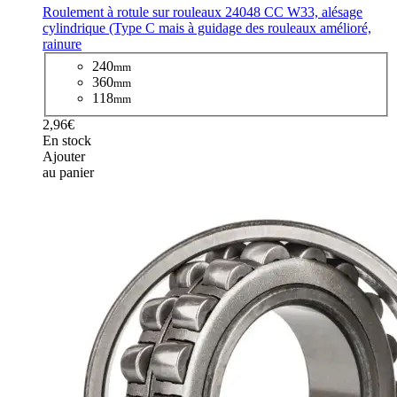
Roulement à rotule sur rouleaux 24048 CC W33, alésage
cylindrique (Type C mais à guidage des rouleaux amélioré,
rainure
240
mm
360
mm
118
mm
2,96€
En stock
Ajouter
au panier