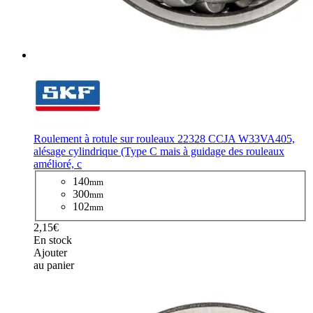
Roulement à rotule sur rouleaux 22328 CCJA W33VA405,
alésage cylindrique (Type C mais à guidage des rouleaux
amélioré, c
140
mm
300
mm
102
mm
2,15€
En stock
Ajouter
au panier