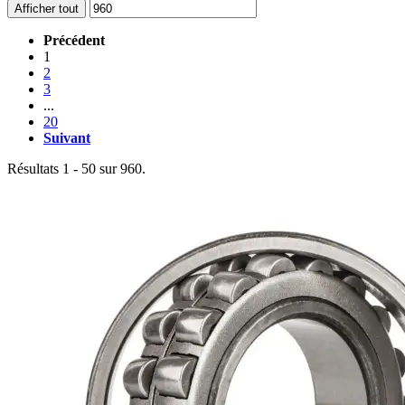
Afficher tout
Précédent
1
2
3
...
20
Suivant
Résultats 1 - 50 sur 960.