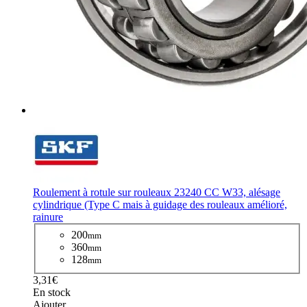
Roulement à rotule sur rouleaux 23240 CC W33, alésage
cylindrique (Type C mais à guidage des rouleaux amélioré,
rainure
200
mm
360
mm
128
mm
3,31€
En stock
Ajouter