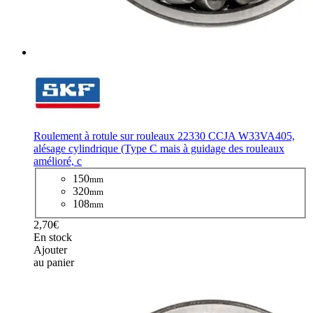
Roulement à rotule sur rouleaux 22330 CCJA W33VA405,
alésage cylindrique (Type C mais à guidage des rouleaux
amélioré, c
150
mm
320
mm
108
mm
2,70€
En stock
Ajouter
au panier