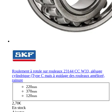
Roulement à rotule sur rouleaux 23144 CC W33, alésage
cylindrique (Type C mais à guidage des rouleaux amélioré,
rainure
220
mm
370
mm
120
mm
2,70€
En stock