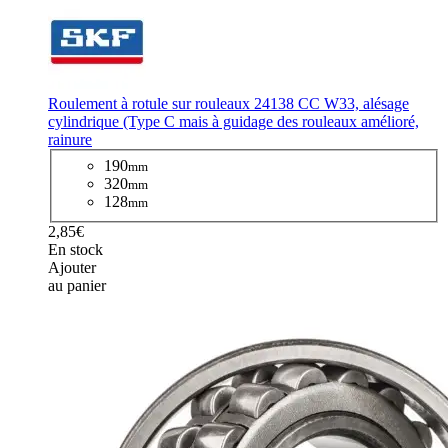
Roulement à rotule sur rouleaux 24138 CC W33, alésage
cylindrique (Type C mais à guidage des rouleaux amélioré,
rainure
190
mm
320
mm
128
mm
2,85€
En stock
Ajouter
au panier