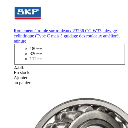
Roulement à rotule sur rouleaux 23236 CC W33, alésage
cylindrique (Type C mais à guidage des rouleaux amélioré,
rainure
180
mm
320
mm
112
mm
2,33€
En stock
Ajouter
au panier