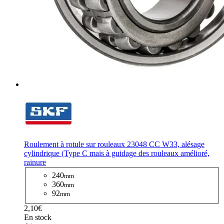
Roulement à rotule sur rouleaux 23048 CC W33, alésage
cylindrique (Type C mais à guidage des rouleaux amélioré,
rainure
240
mm
360
mm
92
mm
2,10€
En stock