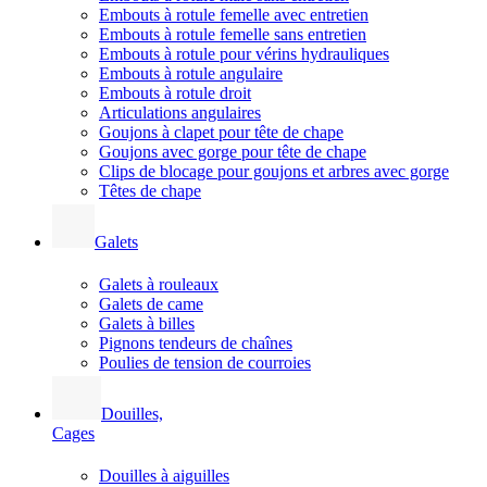
Embouts à rotule femelle avec entretien
Embouts à rotule femelle sans entretien
Embouts à rotule pour vérins hydrauliques
Embouts à rotule angulaire
Embouts à rotule droit
Articulations angulaires
Goujons à clapet pour tête de chape
Goujons avec gorge pour tête de chape
Clips de blocage pour goujons et arbres avec gorge
Têtes de chape
Galets
Galets à rouleaux
Galets de came
Galets à billes
Pignons tendeurs de chaînes
Poulies de tension de courroies
Douilles,
Cages
Douilles à aiguilles