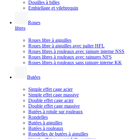
Douilles à billes
Embiellage et vilebrequin
Roues
libres
Roues libre à aiguilles
Roues libre à aiguilles avec palier HFL
Roues libres à rouleaux avec rainure interne NSS
Roues libres à rouleaux avec rainures NFS
Roues libres à rouleaux sans rainure interne KK
Butées
Simple effet cage acier
Simple effet cage massive
Double effet cage acier
Double effet cage massive
Butées à rotule sur rouleaux
Rondelles
Butées à aiguilles
Butées à rouleaux
Rondelles de butées à aiguilles