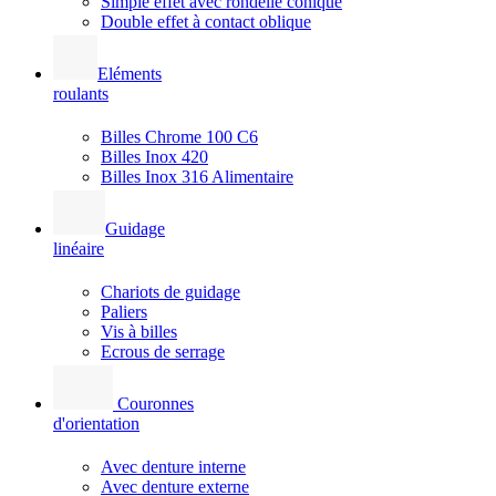
Simple effet avec rondelle conique
Double effet à contact oblique
Eléments
roulants
Billes Chrome 100 C6
Billes Inox 420
Billes Inox 316 Alimentaire
Guidage
linéaire
Chariots de guidage
Paliers
Vis à billes
Ecrous de serrage
Couronnes
d'orientation
Avec denture interne
Avec denture externe