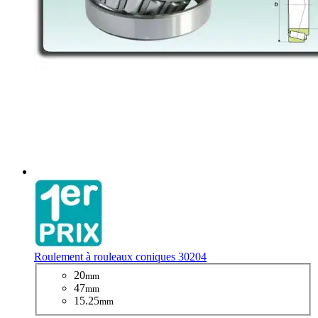
Roulement à rouleaux coniques 30204
20
mm
47
mm
15.25
mm