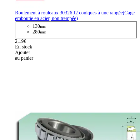
Roulement à rouleaux 30326 J2 coniques à une rangée(Cage
emboutie en acier, non trempée)
130
mm
280
mm
2,19€
En stock
Ajouter
au panier