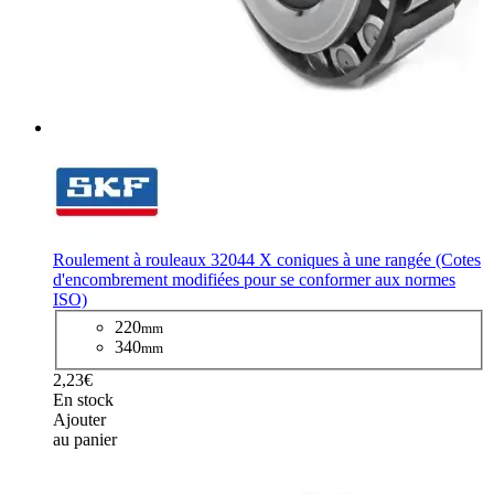
Roulement à rouleaux 32044 X coniques à une rangée (Cotes
d'encombrement modifiées pour se conformer aux normes
ISO)
220
mm
340
mm
2,23€
En stock
Ajouter
au panier