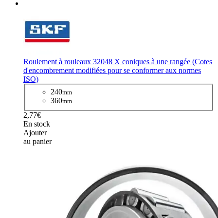
Roulement à rouleaux 32048 X coniques à une rangée (Cotes
d'encombrement modifiées pour se conformer aux normes
ISO)
240
mm
360
mm
2,77€
En stock
Ajouter
au panier