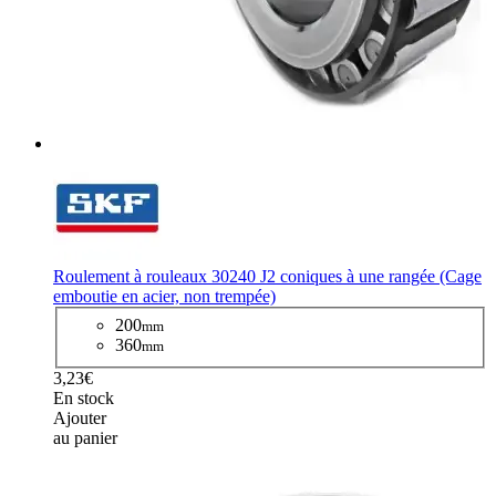
Roulement à rouleaux 30240 J2 coniques à une rangée (Cage
emboutie en acier, non trempée)
200
mm
360
mm
3,23€
En stock
Ajouter
au panier