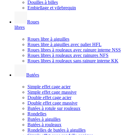
Douilles à billes
Embiellage et vilebrequin
Roues
libres
Roues libre à aiguilles
Roues libre à aiguilles avec palier HFL
Roues libres à rouleaux avec rainure interne NSS
Roues libres à rouleaux avec rainures NFS
Roues libres à rouleaux sans rainure interne KK
Butées
Simple effet cage acier
Simple effet cage massive
Double effet cage acier
Double effet cage massive
Butées à rotule sur rouleaux
Rondelles
Butées à aiguilles
Butées à rouleaux
Rondelles de butées à aiguilles