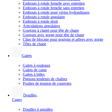
Embouts à rotule femelle avec entretien
Embouts à rotule femelle sans entretien
Embouts à rotule pour vérins hydrauliques
Embouts à rotule angulaire
Embouts à rotule droit
Articulations angulaires
Goujons à clapet pour tête de chape
Goujons avec gorge pour tête de chape
Clips de blocage pour goujons et arbres avec gorge
Têtes de chape
Galets
Galets à rouleaux
Galets de came
Galets à billes
Pignons tendeurs de chaînes
Poulies de tension de courroies
Douilles,
Cages
Douilles à aiguilles