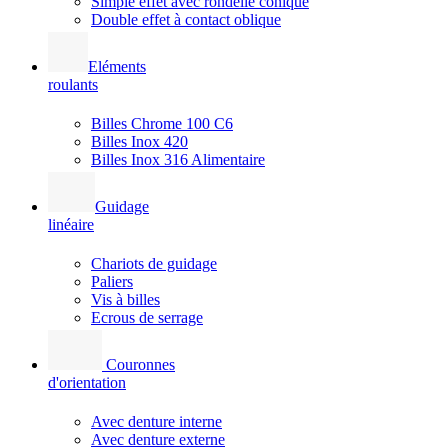
Simple effet avec rondelle conique
Double effet à contact oblique
Eléments
roulants
Billes Chrome 100 C6
Billes Inox 420
Billes Inox 316 Alimentaire
Guidage
linéaire
Chariots de guidage
Paliers
Vis à billes
Ecrous de serrage
Couronnes
d'orientation
Avec denture interne
Avec denture externe