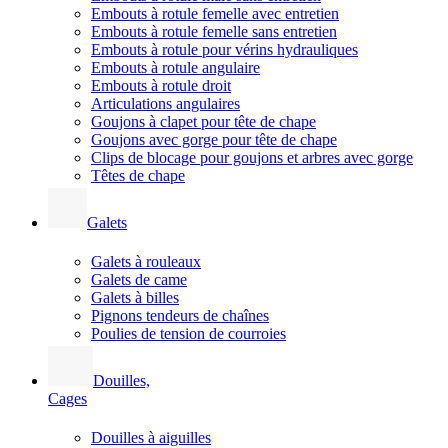
Embouts à rotule femelle avec entretien
Embouts à rotule femelle sans entretien
Embouts à rotule pour vérins hydrauliques
Embouts à rotule angulaire
Embouts à rotule droit
Articulations angulaires
Goujons à clapet pour tête de chape
Goujons avec gorge pour tête de chape
Clips de blocage pour goujons et arbres avec gorge
Têtes de chape
Galets
Galets à rouleaux
Galets de came
Galets à billes
Pignons tendeurs de chaînes
Poulies de tension de courroies
Douilles,
Cages
Douilles à aiguilles