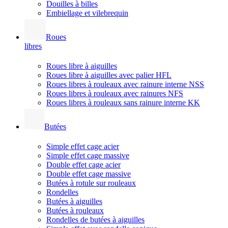
Douilles à billes
Embiellage et vilebrequin
Roues
libres
Roues libre à aiguilles
Roues libre à aiguilles avec palier HFL
Roues libres à rouleaux avec rainure interne NSS
Roues libres à rouleaux avec rainures NFS
Roues libres à rouleaux sans rainure interne KK
Butées
Simple effet cage acier
Simple effet cage massive
Double effet cage acier
Double effet cage massive
Butées à rotule sur rouleaux
Rondelles
Butées à aiguilles
Butées à rouleaux
Rondelles de butées à aiguilles