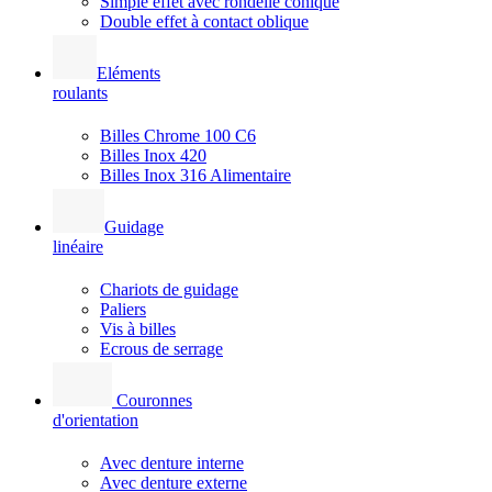
Simple effet avec rondelle conique
Double effet à contact oblique
Eléments
roulants
Billes Chrome 100 C6
Billes Inox 420
Billes Inox 316 Alimentaire
Guidage
linéaire
Chariots de guidage
Paliers
Vis à billes
Ecrous de serrage
Couronnes
d'orientation
Avec denture interne
Avec denture externe