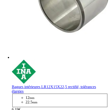
Bagues intérieures LR12X15X22,5 rectifié, tolérances
élargies
12
mm
22.5
mm
6,19€