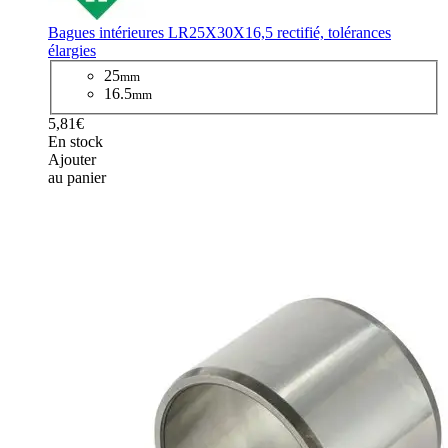
Bagues intérieures LR25X30X16,5 rectifié, tolérances
élargies
25
mm
16.5
mm
5,81€
En stock
Ajouter
au panier