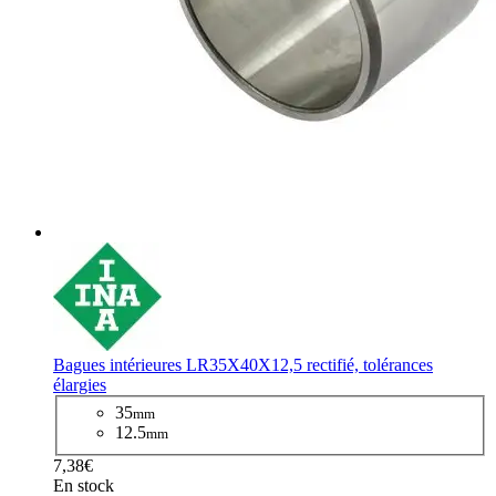
Bagues intérieures LR35X40X12,5 rectifié, tolérances
élargies
35
mm
12.5
mm
7,38€
En stock