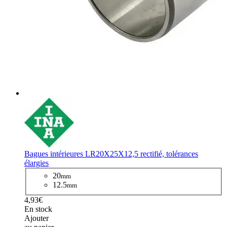
Bagues intérieures LR20X25X12,5 rectifié, tolérances
élargies
20
mm
12.5
mm
4,93€
En stock
Ajouter