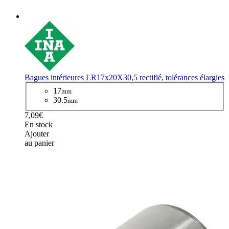
Bagues intérieures LR17x20X30,5 rectifié, tolérances élargies
17
mm
30.5
mm
7,09€
En stock
Ajouter
au panier