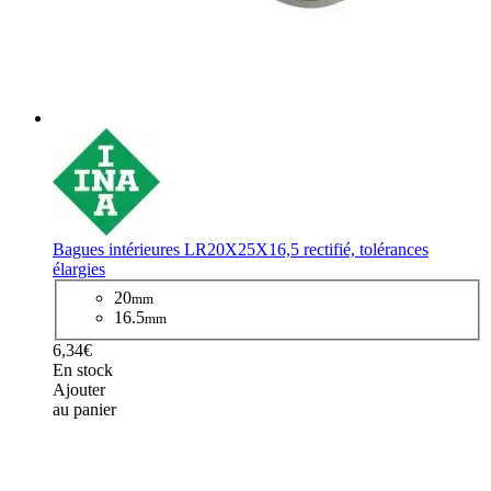
Bagues intérieures LR20X25X16,5 rectifié, tolérances
élargies
20
mm
16.5
mm
6,34€
En stock
Ajouter
au panier