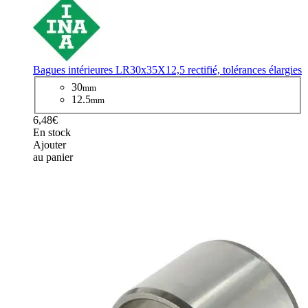
Bagues intérieures LR30x35X12,5 rectifié, tolérances élargies
30
mm
12.5
mm
6,48€
En stock
Ajouter
au panier