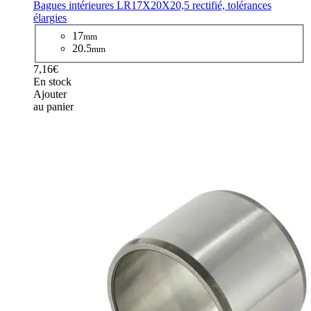
Bagues intérieures LR17X20X20,5 rectifié, tolérances
élargies
17
mm
20.5
mm
7,16€
En stock
Ajouter
au panier