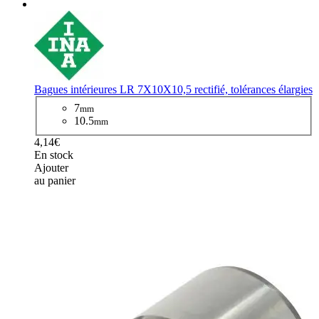
Bagues intérieures LR 7X10X10,5 rectifié, tolérances élargies
7
mm
10.5
mm
4,14€
En stock
Ajouter
au panier