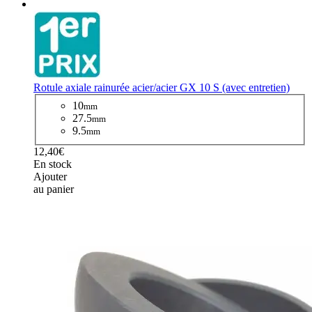
Rotule axiale rainurée acier/acier GX 10 S (avec entretien)
10
mm
27.5
mm
9.5
mm
12,40€
En stock
Ajouter
au panier