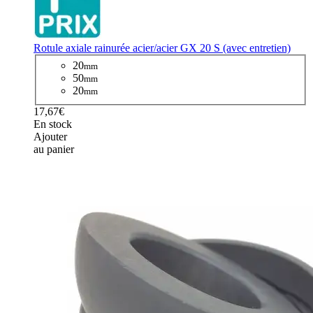
Rotule axiale rainurée acier/acier GX 20 S (avec entretien)
20
mm
50
mm
20
mm
17,67€
En stock
Ajouter
au panier