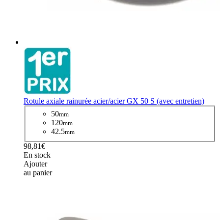
Rotule axiale rainurée acier/acier GX 50 S (avec entretien)
50
mm
120
mm
42.5
mm
98,81€
En stock
Ajouter
au panier