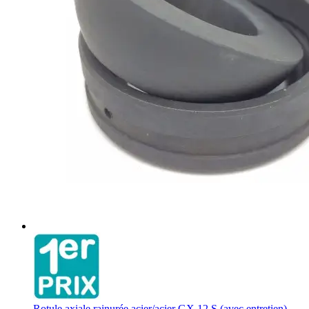
Rotule axiale rainurée acier/acier GX 12 S (avec entretien)