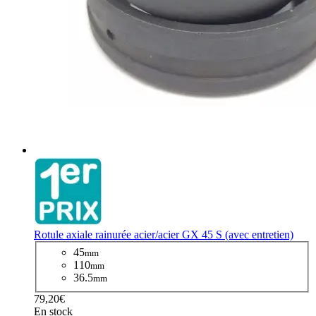
Rotule axiale rainurée acier/acier GX 45 S (avec entretien)
45
mm
110
mm
36.5
mm
79,20€
En stock