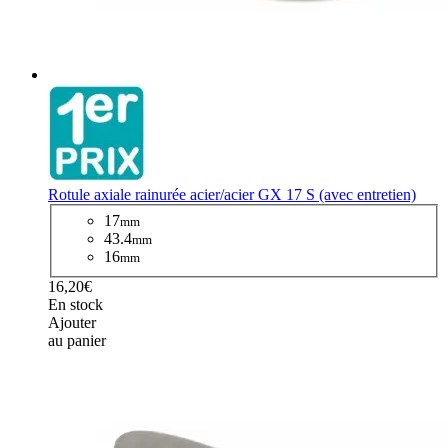
Rotule axiale rainurée acier/acier GX 17 S (avec entretien)
17
mm
43.4
mm
16
mm
16,20€
En stock
Ajouter
au panier