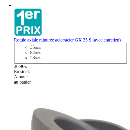
Rotule axiale rainurée acier/acier GX 35 S (avec entretien)
35
mm
84
mm
28
mm
30,96€
En stock
Ajouter
au panier