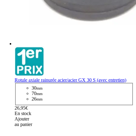
Rotule axiale rainurée acier/acier GX 30 S (avec entretien)
30
mm
70
mm
26
mm
26,95€
En stock
Ajouter
au panier