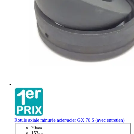
Rotule axiale rainurée acier/acier GX 70 S (avec entretien)
70
mm
153
mm