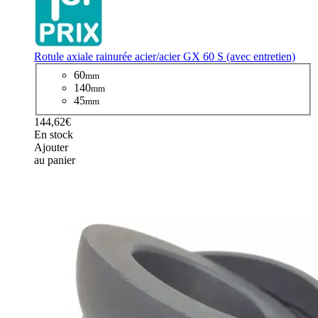
Rotule axiale rainurée acier/acier GX 60 S (avec entretien)
60
mm
140
mm
45
mm
144,62€
En stock
Ajouter
au panier