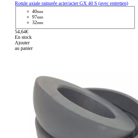
Rotule axiale rainurée acier/acier GX 40 S (avec entretien)
40
mm
97
mm
32
mm
54,64€
En stock
Ajouter
au panier