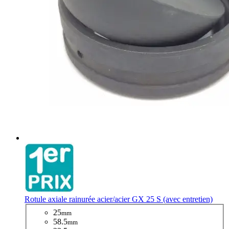
Rotule axiale rainurée acier/acier GX 25 S (avec entretien)
25
mm
58.5
mm