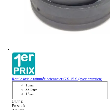
Rotule axiale rainurée acier/acier GX 15 S (avec entretien)
15
mm
38.9
mm
15
mm
14,44€
En stock