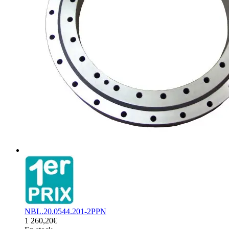
NBL.20.0544.201-2PPN
1 260,20€