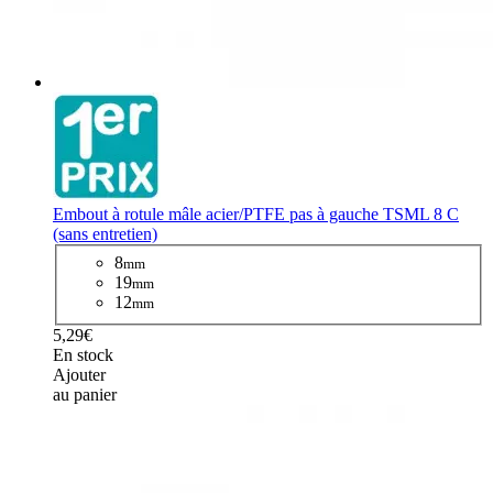
Embout à rotule mâle acier/PTFE pas à gauche TSML 8 C
(sans entretien)
8
mm
19
mm
12
mm
5,29€
En stock
Ajouter
au panier