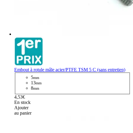
Embout à rotule mâle acier/PTFE TSM 5 C (sans entretien)
5
mm
13
mm
8
mm
4,53€
En stock
Ajouter
au panier