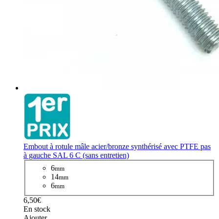
Embout à rotule mâle acier/bronze synthérisé avec PTFE pas
à gauche SAL 6 C (sans entretien)
6
mm
14
mm
6
mm
6,50€
En stock
Ajouter