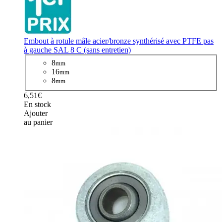
Embout à rotule mâle acier/bronze synthérisé avec PTFE pas
à gauche SAL 8 C (sans entretien)
8
mm
16
mm
8
mm
6,51€
En stock
Ajouter
au panier