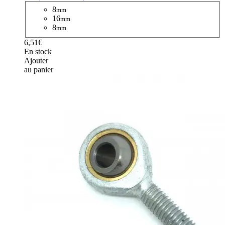
8
mm
16
mm
8
mm
6,51€
En stock
Ajouter
au panier