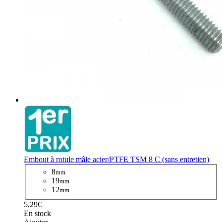
Embout à rotule mâle acier/PTFE TSM 8 C (sans entretien)
8
mm
19
mm
12
mm
5,29€
En stock