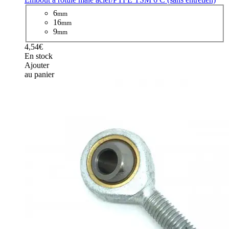
6
mm
16
mm
9
mm
4,54€
En stock
Ajouter
au panier