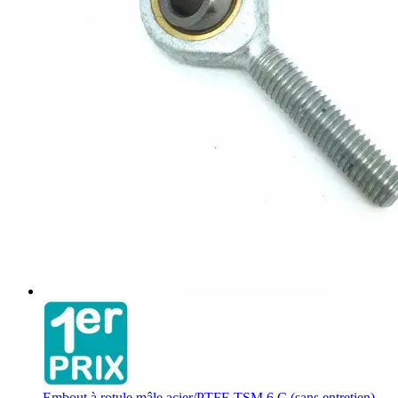
Embout à rotule mâle acier/PTFE TSM 6 C (sans entretien)