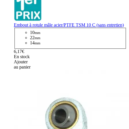
Embout à rotule mâle acier/PTFE TSM 10 C (sans entretien)
10
mm
22
mm
14
mm
6,17€
En stock
Ajouter
au panier