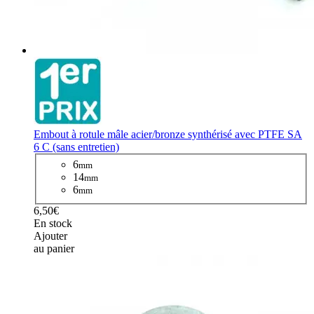
Embout à rotule mâle acier/bronze synthérisé avec PTFE SA
6 C (sans entretien)
6
mm
14
mm
6
mm
6,50€
En stock
Ajouter
au panier