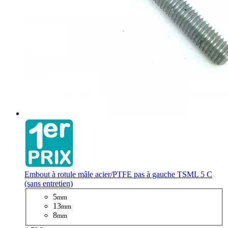
Embout à rotule mâle acier/PTFE pas à gauche TSML 5 C
(sans entretien)
5
mm
13
mm
8
mm