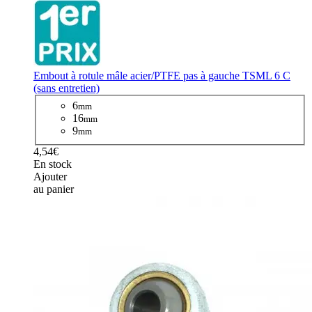
Embout à rotule mâle acier/PTFE pas à gauche TSML 6 C
(sans entretien)
6
mm
16
mm
9
mm
4,54€
En stock
Ajouter
au panier