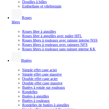
Douilles à billes
Embiellage et vilebrequin
Roues
libres
Roues libre à aiguilles
Roues libre à aiguilles avec palier HFL
Roues libres à rouleaux avec rainure interne NSS
Roues libres à rouleaux avec rainures NFS
Roues libres à rouleaux sans rainure interne KK
Butées
Simple effet cage acier
Simple effet cage massive
Double effet cage acier
Double effet cage massive
Butées à rotule sur rouleaux
Rondelles
Butées à aiguilles
Butées à rouleaux
Rondelles de butées à aiguilles