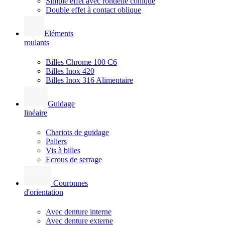
Simple effet avec rondelle conique
Double effet à contact oblique
Eléments
roulants
Billes Chrome 100 C6
Billes Inox 420
Billes Inox 316 Alimentaire
Guidage
linéaire
Chariots de guidage
Paliers
Vis à billes
Ecrous de serrage
Couronnes
d'orientation
Avec denture interne
Avec denture externe