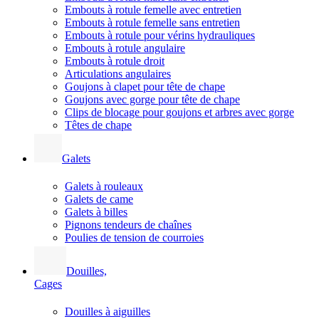
Embouts à rotule femelle avec entretien
Embouts à rotule femelle sans entretien
Embouts à rotule pour vérins hydrauliques
Embouts à rotule angulaire
Embouts à rotule droit
Articulations angulaires
Goujons à clapet pour tête de chape
Goujons avec gorge pour tête de chape
Clips de blocage pour goujons et arbres avec gorge
Têtes de chape
Galets
Galets à rouleaux
Galets de came
Galets à billes
Pignons tendeurs de chaînes
Poulies de tension de courroies
Douilles,
Cages
Douilles à aiguilles