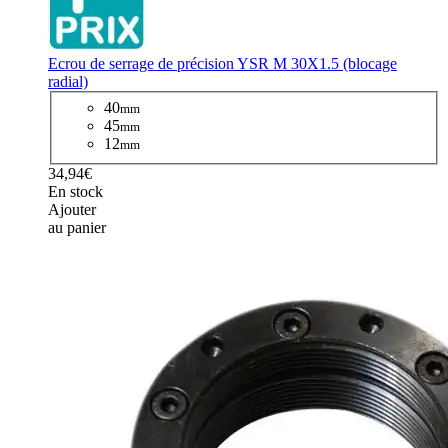
Ecrou de serrage de précision YSR M 30X1.5 (blocage
radial)
40
mm
45
mm
12
mm
34,94€
En stock
Ajouter
au panier