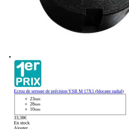
Ecrou de serrage de précision YSR M 17X1 (blocage radial)
23
mm
28
mm
10
mm
33,38€
En stock
Ajouter