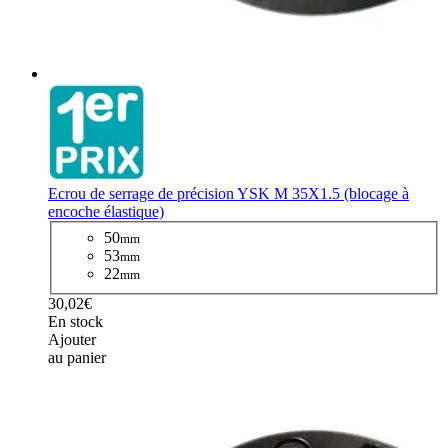
Ecrou de serrage de précision YSK M 35X1.5 (blocage à
encoche élastique)
50
mm
53
mm
22
mm
30,02€
En stock
Ajouter
au panier