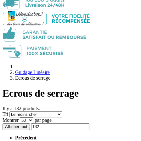
Guidage Linéaire
Ecrous de serrage
Ecrous de serrage
Il y a 132 produits.
Tri
Montrer
par page
Afficher tout
Précédent