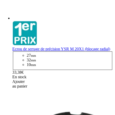
Ecrou de serrage de précision YSR M 20X1 (blocage radial)
27
mm
32
mm
10
mm
33,38€
En stock
Ajouter
au panier