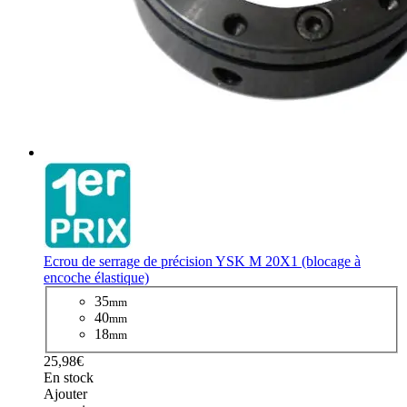
Ecrou de serrage de précision YSK M 20X1 (blocage à
encoche élastique)
35
mm
40
mm
18
mm
25,98€
En stock
Ajouter