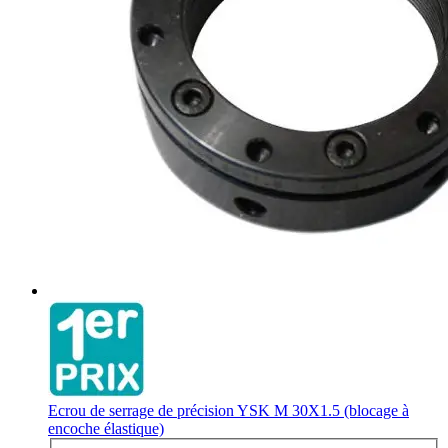
Ecrou de serrage de précision YSK M 30X1.5 (blocage à
encoche élastique)