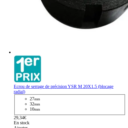
Ecrou de serrage de précision YSR M 20X1.5 (blocage
radial)
27
mm
32
mm
10
mm
29,34€
En stock
Ajouter