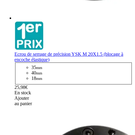
Ecrou de serrage de précision YSK M 20X1.5 (blocage à
encoche élastique)
35
mm
40
mm
18
mm
25,98€
En stock
Ajouter
au panier