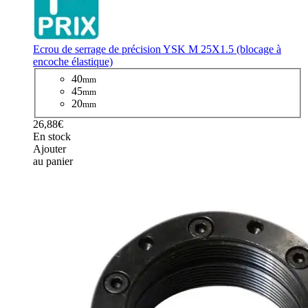
Ecrou de serrage de précision YSK M 25X1.5 (blocage à
encoche élastique)
40
mm
45
mm
20
mm
26,88€
En stock
Ajouter
au panier