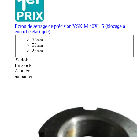
Ecrou de serrage de précision YSK M 40X1.5 (blocage à
encoche élastique)
55
mm
58
mm
22
mm
32,48€
En stock
Ajouter
au panier